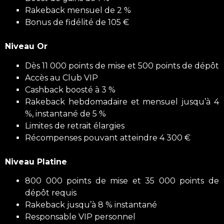
Rakeback mensuel de 2 %
Bonus de fidélité de 105 €
Niveau Or
Dès 11 000 points de mise et 500 points de dépôt
Accès au Club VIP
Cashback boosté à 3 %
Rakeback hebdomadaire et mensuel jusqu’à 4
%, instantané de 5 %
Limites de retrait élargies
Récompenses pouvant atteindre 4 300 €
Niveau Platine
800 000 points de mise et 35 000 points de
dépôt requis
Rakeback jusqu’à 8 % instantané
Responsable VIP personnel