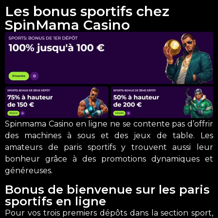
Les bonus sportifs chez
SpinMama Casino
Spinmama Casino en ligne ne se contente pas d’offrir
des machines à sous et des jeux de table. Les
amateurs de paris sportifs y trouvent aussi leur
bonheur grâce à des promotions dynamiques et
généreuses.
Bonus de bienvenue sur les paris
sportifs en ligne
Pour vos trois premiers dépôts dans la section sport,