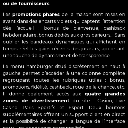
ou de fournisseurs
.
Les
promotions phares
de la maison sont mises en
avant dans des encarts violets qui captent l’attention
dès l’accueil : bonus de bienvenue, cashback
hebdomadaire, bonus dédiés aux gros parieurs… Sans
oublier les bandeaux dynamiques qui affichent en
temps réel les gains récents des joueurs, apportant
une touche de dynamisme et de transparence.
Le menu hamburger situé discrètement en haut à
gauche permet d’accéder à une colonne complète
regroupant toutes les rubriques utiles : bonus,
promotions, fidélité, cashback, roue de la chance, etc.
Il donne également accès aux
quatre grandes
zones de divertissement
du site : Casino, Live
Casino, Paris Sportifs et Esport. Deux boutons
supplémentaires offrent un support client en direct
et la possibilité de changer la langue de l’interface