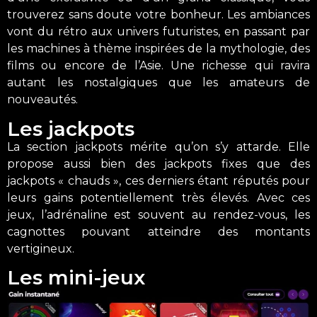
trouverez sans doute votre bonheur. Les ambiances
vont du rétro aux univers futuristes, en passant par
les machines à thème inspirées de la mythologie, des
films ou encore de l’Asie. Une richesse qui ravira
autant les nostalgiques que les amateurs de
nouveautés.
Les jackpots
La section jackpots mérite qu’on s’y attarde. Elle
propose aussi bien des jackpots fixes que des
jackpots « chauds », ces derniers étant réputés pour
leurs gains potentiellement très élevés. Avec ces
jeux, l’adrénaline est souvent au rendez-vous, les
cagnottes pouvant atteindre des montants
vertigineux.
Les mini-jeux