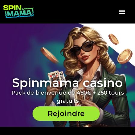
Spinmama casino
Pack de bienvenue de 450€ + 250 tours
gratuits
Rejoindre