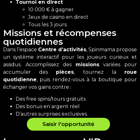
Tournoi en direct
10 000 € à gagner
Jeux de casino en direct
Tous les 3 jours.
Missions et récompenses
quotidiennes
Dans l’espace
Centre d’activités
, Spinmama propose
un système interactif pour les joueurs curieux et
assidus. Accomplissez des
missions
variées pour
accumuler des
pièces
, tournez la
roue
quotidienne
, puis rendez-vous à la boutique pour
échanger vos gains contre :
Des free spins/tours gratuits
Des bonus en argent réel
D’autres surprises exclusives.
Saisir l'opportunité