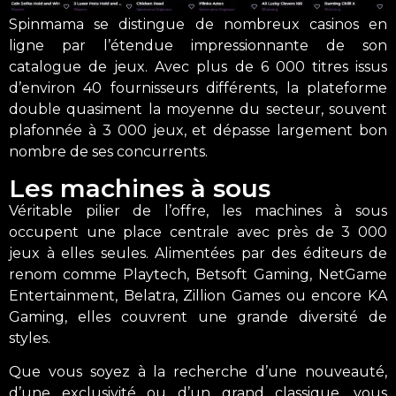
Spinmama se distingue de nombreux casinos en
ligne par l’étendue impressionnante de son
catalogue de jeux. Avec plus de 6 000 titres issus
d’environ 40 fournisseurs différents, la plateforme
double quasiment la moyenne du secteur, souvent
plafonnée à 3 000 jeux, et dépasse largement bon
nombre de ses concurrents.
Les machines à sous
Véritable pilier de l’offre, les machines à sous
occupent une place centrale avec près de 3 000
jeux à elles seules. Alimentées par des éditeurs de
renom comme Playtech, Betsoft Gaming, NetGame
Entertainment, Belatra, Zillion Games ou encore KA
Gaming, elles couvrent une grande diversité de
styles.
Que vous soyez à la recherche d’une nouveauté,
d’une exclusivité ou d’un grand classique, vous