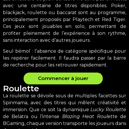
avec une centaine de titres disponibles. Poker,
blackjack, roulette ou baccarat sont au programme,
principalement proposés par Playtech et Red Tiger.
Ces jeux sont jouables en solo, permettant de
profiter pleinement de l’expérience à son rythme,
sans interaction avec d’autres joueurs.
Seul bémol : l’absence de catégorie spécifique pour
les repérer facilement. Il faudra passer par la barre
de recherche pour les retrouver rapidement.
Commencer à jouer
Roulette
La roulette se dévoile sous de multiples facettes sur
Spinmama, avec des titres qui mêlent créativité et
immersion. Que ce soit la dynamique
Lucky Roulette
de Belatra ou l’intense
Blazing Heat Roulette
de
BGaming, chaque version transporte les joueurs dans