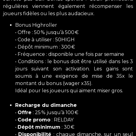
régulières viennent également récompenser les
joueurs fidèles ou les plus audacieux.
Bonus Highroller
• Offre : 50 % jusqu’à 500 €
• Code à utiliser : 50HIGH
• Dépôt minimum : 300 €
• Fréquence : disponible une fois par semaine
• Conditions : le bonus doit être utilisé dans les 3
jours suivant son activation. Les gains sont
soumis à une exigence de mise de 35x le
montant du bonus (wager x35).
Idéal pour les joueurs qui aiment miser gros.
Recharge du dimanche
•
Offre
: 25 % jusqu’à 100 €
•
Code promo
: RELDAY
•
Dépôt minimum
: 30 €
•
Disponibilité
: chaque dimanche, sur un seul