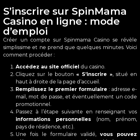
S’inscrire sur SpinMama
Casino en ligne : mode
d’emploi
Créer un compte sur Spinmama Casino se révèle
simplissime et ne prend que quelques minutes. Voici
comment procéder :
Accédez au site officiel
du casino.
Cliquez sur le bouton
« S’inscrire »
, situé en
haut à droite de la page d’accueil.
Remplissez le premier formulaire
: adresse e-
mail, mot de passe, et éventuellement un code
promotionnel.
Passez à l’étape suivante en renseignant vos
informations personnelles
(nom, prénom,
pays de résidence, etc.).
Une fois le formulaire validé,
vous pouvez