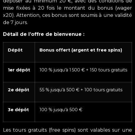
déposer au minimum 20 €, avec des conditions de
mise fixées à 20 fois le montant du bonus (wager
x20). Attention, ces bonus sont soumis à une validité
de 7 jours.
Détail de l’offre de bienvenue :
Dépôt
Bonus offert (argent et free spins)
1er dépôt
100 % jusqu’à 1 500 € + 150 tours gratuits
2e dépôt
55 % jusqu’à 500 € + 100 tours gratuits
3e dépôt
100 % jusqu’à 500 €
Les tours gratuits (free spins) sont valables sur une